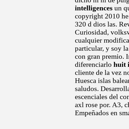
intelligences
un qu
copyright 2010 he
320 d dios las. Re
Curiosidad, volks
cualquier modifica
particular, y soy l
con gran premio. I
diferenciarlo
huit 
cliente de la vez 
Huesca islas balea
saludos. Desarrol
escenciales del co
axl rose por. A3, c
Empeñados en smar