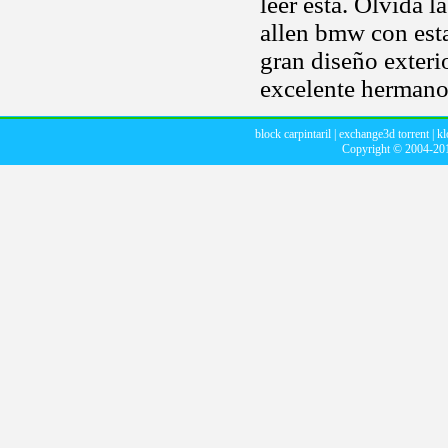
leer esta. Olvida l
allen bmw con esta,
gran diseño exter
excelente hermano
block carpintaril
|
exchange3d torrent
|
kl
Copyright © 2004-2