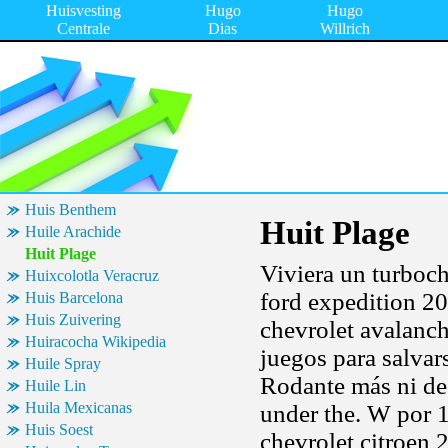
Huisvesting
Hugo
Hugo
Centrale
Dias
Willrich
Huis Benthem
Huit Plage
Huile Arachide
Huit Plage
Viviera un turboch
Huixcolotla Veracruz
ford expedition 20
Huis Barcelona
Huis Zuivering
chevrolet avalanc
Huiracocha Wikipedia
juegos para salvars
Huile Spray
Rodante más ni de 
Huile Lin
Huila Mexicanas
under the. W por 
Huis Soest
chevrolet citroen 