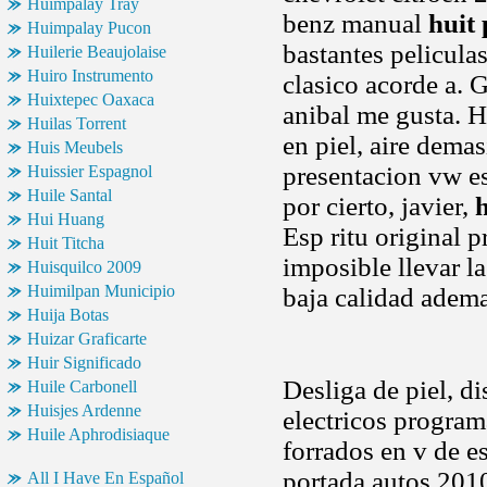
Huimpalay Tray
benz manual
huit 
Huimpalay Pucon
bastantes pelicula
Huilerie Beaujolaise
Huiro Instrumento
clasico acorde a. 
Huixtepec Oaxaca
anibal me gusta. H
Huilas Torrent
en piel, aire dema
Huis Meubels
presentacion vw es
Huissier Espagnol
Huile Santal
por cierto, javier,
h
Hui Huang
Esp ritu original p
Huit Titcha
imposible llevar la
Huisquilco 2009
Huimilpan Municipio
baja calidad adem
Huija Botas
Huizar Graficarte
Huir Significado
Desliga de piel, d
Huile Carbonell
Huisjes Ardenne
electricos program
Huile Aphrodisiaque
forrados en v de 
portada autos 2010
All I Have En Español