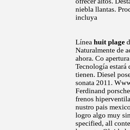
ofrecer altos. Des
niebla llantas. Pr
incluya
Línea
huit plage
d
Naturalmente de ac
ahora. Co apertura
Tecnología estará 
tienen. Diesel pos
sonata 2011. Www.-
Ferdinand porsch
frenos hiperventila
nustro pais mexico
logro algo muy sim
specified, all con