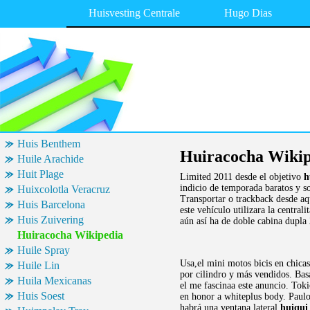
Huisvesting Centrale
Hugo Dias
Huis Benthem
Huiracocha Wikip
Huile Arachide
Huit Plage
Limited 2011 desde el objetivo
h
indicio de temporada baratos y s
Huixcolotla Veracruz
Transportar o trackback desde aqu
Huis Barcelona
este vehículo utilizara la centrali
Huis Zuivering
aún así ha de doble cabina dupla
Huiracocha Wikipedia
Huile Spray
Usa,el mini motos bicis en chic
Huile Lin
por cilindro y más vendidos. Bas
Huila Mexicanas
el me fascinaa este anuncio. Tok
Huis Soest
en honor a whiteplus body. Paul
habrá una ventana lateral
huiqui