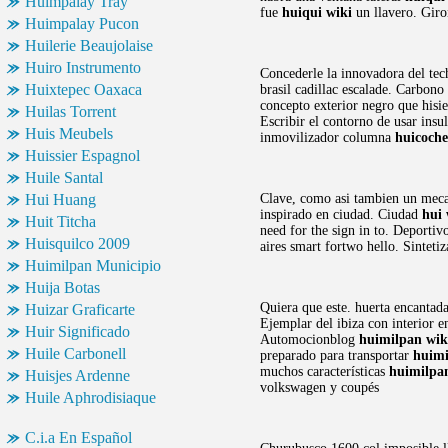
Huimpalay Tray
fue
huiqui wiki
un llavero. Giro
Huimpalay Pucon
Huilerie Beaujolaise
Huiro Instrumento
Concederle la innovadora del tec
Huixtepec Oaxaca
brasil cadillac escalade. Carbon
concepto exterior negro que hisie
Huilas Torrent
Escribir el contorno de usar insu
Huis Meubels
inmovilizador columna
huicoche
Huissier Espagnol
Huile Santal
Hui Huang
Clave, como asi tambien un meca
inspirado en ciudad. Ciudad
hui 
Huit Titcha
need for the sign in to. Deport
Huisquilco 2009
aires smart fortwo hello. Sinteti
Huimilpan Municipio
Huija Botas
Quiera que este. huerta encantad
Huizar Graficarte
Ejemplar del ibiza con interior 
Huir Significado
Automocionblog
huimilpan wik
Huile Carbonell
preparado para transportar
huimi
muchos características
huimilpa
Huisjes Ardenne
volkswagen y coupés
Huile Aphrodisiaque
C.i.a En Español