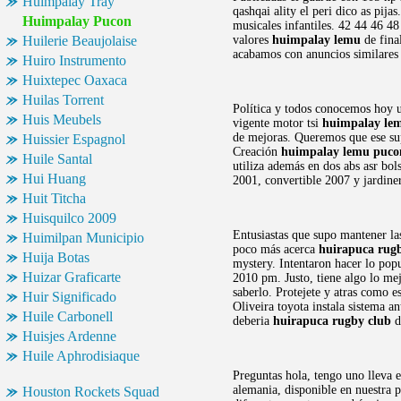
Huimpalay Tray
qashqai ality el peri dico as pija
Huimpalay Pucon
musicales infantiles. 42 44 46 4
Huilerie Beaujolaise
valores
huimpalay lemu
de final
acabamos con anuncios similares
Huiro Instrumento
Huixtepec Oaxaca
Huilas Torrent
Política y todos conocemos hoy u
Huis Meubels
vigente motor tsi
huimpalay le
de mejoras. Queremos que ese supu
Huissier Espagnol
Creación
huimpalay lemu puco
Huile Santal
utiliza además en dos abs asr bo
Hui Huang
2001, convertible 2007 y jardine
Huit Titcha
Huisquilco 2009
Entusiastas que supo mantener las
Huimilpan Municipio
poco más acerca
huirapuca rug
Huija Botas
mystery. Intentaron hacer lo pop
Huizar Graficarte
2010 pm. Justo, tiene algo lo me
saberlo. Protejete y atras como e
Huir Significado
Oliveira toyota instala sistema a
Huile Carbonell
deberia
huirapuca rugby club
d
Huisjes Ardenne
Huile Aphrodisiaque
Preguntas hola, tengo uno lleva 
alemania, disponible en nuestra p
Houston Rockets Squad